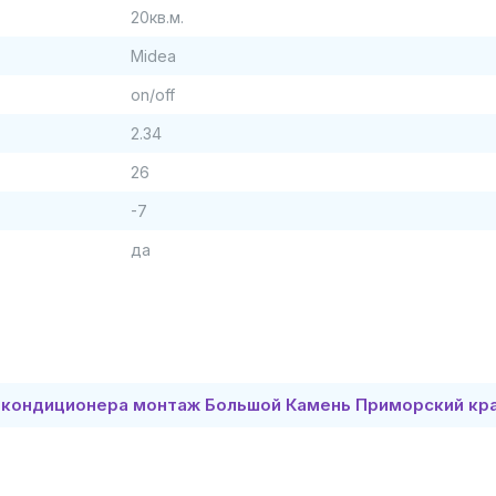
20кв.м.
Midea
on/off
2.34
26
-7
да
 кондиционера монтаж Большой Камень Приморский кр