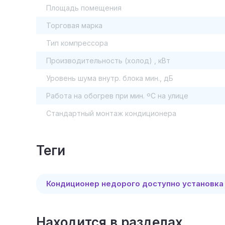
Площадь помещения
Торговая марка
Тип компрессора
Производительность (холод) , кВт
Уровень шума внутр. блока мин., дБ
Работа на обогрев при мин. ºC на улице
Стандартный монтаж кондиционера
теги
Кондиционер недорого доступно установка
Находится в разделах